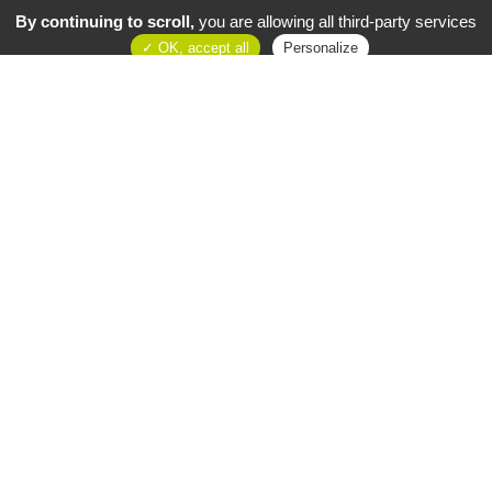
By continuing to scroll,
you are allowing all third-party services
GESTION DE LA DIGUE
OK, accept all
Personalize
LES INSTITUTIONS PARTENAIRES
NOUS CONTACTER