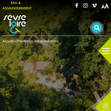
EAU &
A
ASSAINISSEMENT
RECHERCHER UNE INFORMATION
Accueil
»
Prévention des inondations